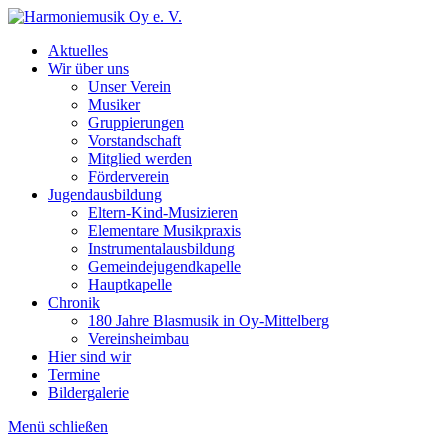
Zum
Inhalt
Aktuelles
springen
Wir über uns
Unser Verein
Musiker
Gruppierungen
Vorstandschaft
Mitglied werden
Förderverein
Jugendausbildung
Eltern-Kind-Musizieren
Elementare Musikpraxis
Instrumentalausbildung
Gemeindejugendkapelle
Hauptkapelle
Chronik
180 Jahre Blasmusik in Oy-Mittelberg
Vereinsheimbau
Hier sind wir
Termine
Bildergalerie
Menü
schließen