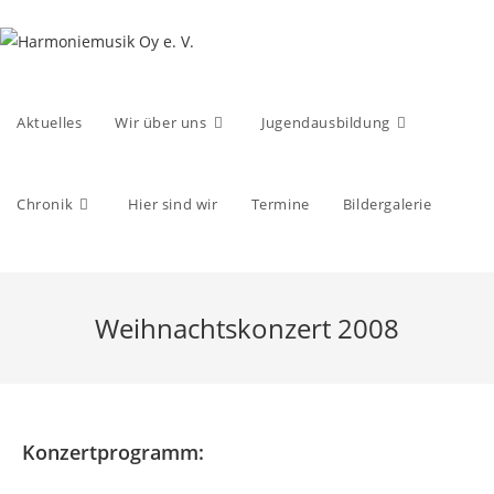
Zum
Inhalt
springen
Aktuelles
Wir über uns
Jugendausbildung
Chronik
Hier sind wir
Termine
Bildergalerie
Weihnachtskonzert 2008
Konzertprogramm: